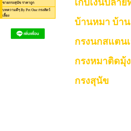
เก็บเงินปลาย
ขายกรงสุนัข ราคาถูก
บทความดีๆ By Pet One กรงสัตว์
เลี้ยง
บ้านหมา บ้า
กรงนกสแตนเ
กรงหมาติดมุ้
กรงสุนัข