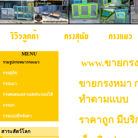
MENU
www.ขายกรงสุ
รวมรูปกรงหมากรงแมว
กรงสุนัข
ขายกรงหมา กรง
กรงแมว
กรงสแตนเลส ถอดประกอบได้
ทำตามแบบ
กรงนก
กรงแบบมีหลังคา
ราคาถูก มีบริ
สาระสัตว์โลก