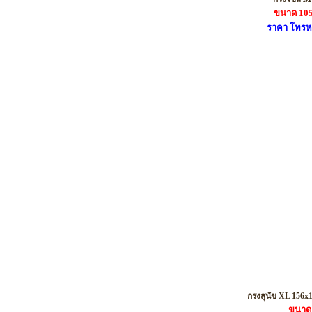
ขนาด 105
ราคา โทรห
กรงสุนัข XL 156x
ขนาด