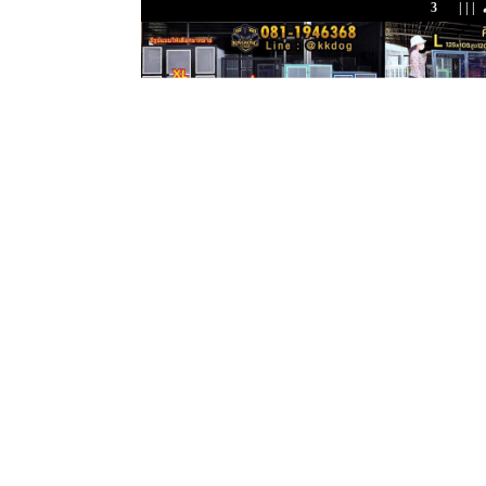
3
| | |
ข