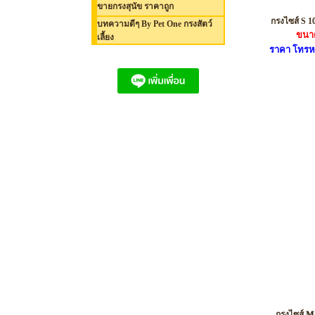
ขายกรงสุนัข ราคาถูก
กรงไซส์ S 1
บทความดีๆ By Pet One กรงสัตว์
ขนา
เลี้ยง
ราคา โทรห
กรงไซส์ 𝐌