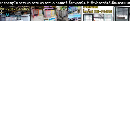
ายกรงสุนัข กรงหมา กรงแมว กรงนก กรงสัตว์เลี้ยงทุกชนิด รับสั่งทำกรงสัตว์เลี้ยงตามแ