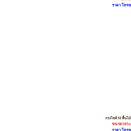
ราคา โทรห
กรงไซส์ M พื้นไม
ขนาด 105x
ราคา โทรห