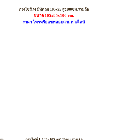
รหัส MF01
กรงไซส์ M มีพัดลม 105x95 สูง100ซม.รวมล้อ
ขนาด 105x95x100
cm.
ราคา โทรหรือแชทสอบถามทางไลน์
รหัส L02
ุง
กรงไซส์ L 125x105 สูง120ซม.รวมล้อ