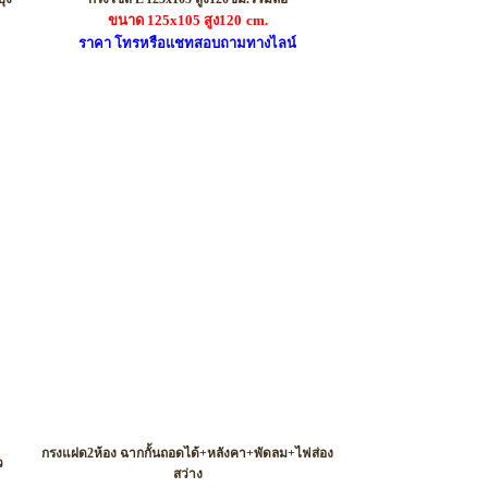
ขนาด 125x105 สูง120
cm.
ราคา โทรหรือแชทสอบถามทางไลน์
รหัส LTWIN01
กรงแฝด2ห้อง ฉากกั้นถอดได้+หลังคา+พัดลม+ไฟส่อง
ว
สว่าง