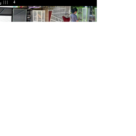
| | |
4
บบ