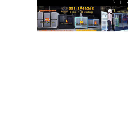
3
| | |
ข