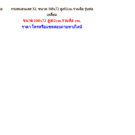
รหัส SXL01
่อ
กรงสแตนเลส XL ขนาด 108x72 สูง92cm.รวมล้อ รุ่นท่อ
เหลี่ยม
ขนาด 108x72 สูง92cm.รวมล้อ
cm.
ราคา โทรหรือแชทสอบถามทางไลน์