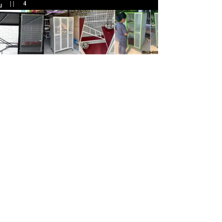
| | |
4
บบ