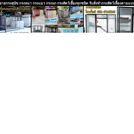
ายกรงสุนัข กรงหมา กรงแมว กรงนก กรงสัตว์เลี้ยงทุกชนิด รับสั่งทำกรงสัตว์เลี้ยงตามแ