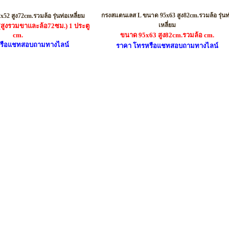
รหัส SL01
รหัส SM01
กรงสแตนเลส L ขนาด 95x63 สูง82cm.รวมล้อ รุ่นท
2 สูง72cm.รวมล้อ รุ่นท่อเหลี่ยม
เหลี่ยม
(สูงรวมขาและล้อ72ซม.) 1 ประตู
cm.
ขนาด 95x63 สูง82cm.รวมล้อ
cm.
รือแชทสอบถามทางไลน์
ราคา โทรหรือแชทสอบถามทางไลน์
รหัส SXXL01