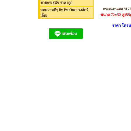
ขายกรงสุนัข ราคาถูก
กรงสแตนเลส M 72x5
บทความดีๆ By Pet One กรงสัตว์
ขนาด 72x52 สูง55
เลี้ยง
ราคา โทรห